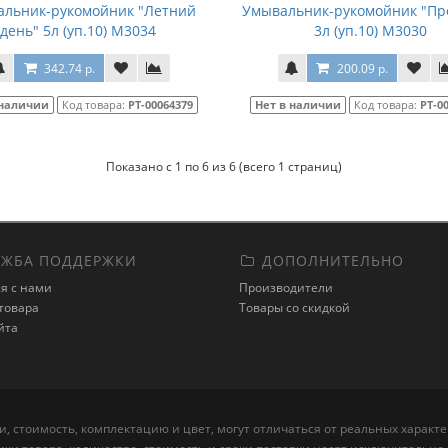
альник-рукомойник "Летний
Умывальник-рукомойник "Пр
день" 5л (уп.10) М3034
3л (уп.10) М3030
342.74 р.
200.09 р.
 наличии
Код товара:
РТ-00064379
Нет в наличии
Код товара:
РТ-0
Показано с 1 по 6 из 6 (всего 1 страниц)
ЖБА ПОДДЕРЖКИ
ДОПОЛНИТЕЛЬНО
я с нами
Производители
товара
Товары со скидкой
йта
, стоимость, комплектацию и цвет, могут отличаться от реальных харак