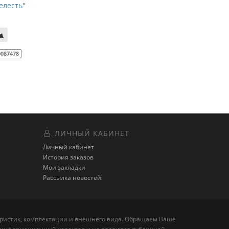
елесть"
0087478
ЛИЧНЫЙ КАБИНЕТ
Личный кабинет
История заказов
Мои закладки
Рассылка новостей
теристик, комплектации и внешнего вида. Обращаем Ваше