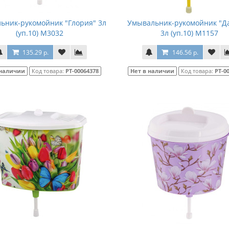
ьник-рукомойник "Глория" 3л
Умывальник-рукомойник "Д
(уп.10) М3032
3л (уп.10) М1157
135.29 р.
146.56 р.
 наличии
Код товара:
РТ-00064378
Нет в наличии
Код товара:
РТ-0