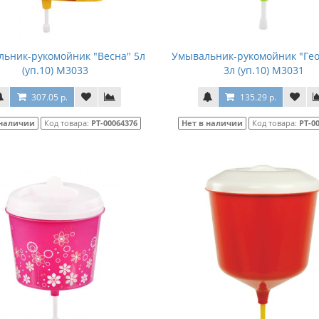
ьник-рукомойник "Весна" 5л
Умывальник-рукомойник "Ге
(уп.10) М3033
3л (уп.10) М3031
307.05 р.
135.29 р.
 наличии
Код товара:
РТ-00064376
Нет в наличии
Код товара:
РТ-0