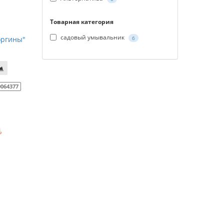
Товарная категория
садовый умывальник
оргины"
6
0064377