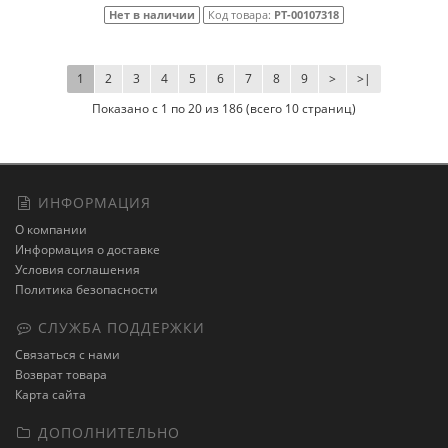
Нет в наличии
Код товара:
РТ-00107318
1
2
3
4
5
6
7
8
9
>
>|
Показано с 1 по 20 из 186 (всего 10 страниц)
ИНФОРМАЦИЯ
О компании
Информация о доставке
Условия соглашения
Политика безопасности
СЛУЖБА ПОДДЕРЖКИ
Связаться с нами
Возврат товара
Карта сайта
ДОПОЛНИТЕЛЬНО