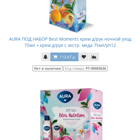
AURA ПОД.НАБОР Best Moments крем д/рук ночной уход
75мл + крем д/рук с экстр. меда 75мл/уп12
113.47 р.
Нет в наличии
Код товара:
РТ-00083636