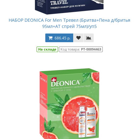
НАБОР DEONICA For Men Тревел (Бритва+Пена д/бритья
95мл+АТ спрей 75мл)/уп5
686.45 р.
На складе
Код товара:
РТ-00094463