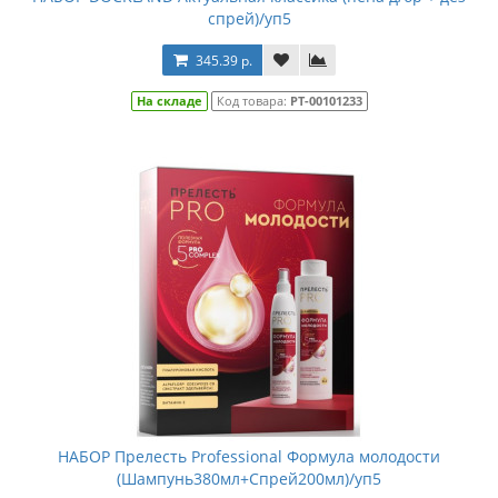
спрей)/уп5
345.39 р.
На складе
Код товара:
РТ-00101233
НАБОР Прелесть Professional Формула молодости
(Шампунь380мл+Спрей200мл)/уп5