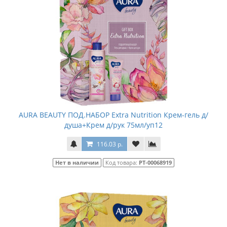
AURA BEAUTY ПОД.НАБОР Extra Nutrition Крем-гель д/
душа+Крем д/рук 75мл/уп12
116.03 р.
Нет в наличии
Код товара:
РТ-00068919