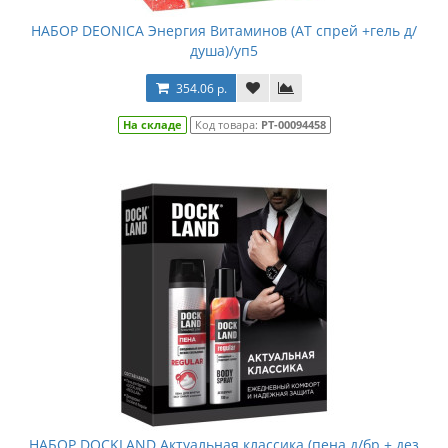
НАБОР DEONICA Энергия Витаминов (АТ спрей +гель д/
душа)/уп5
354.06 р.
На складе
Код товара:
РТ-00094458
НАБОР DOCKLAND Актуальная классика (пена д/бр + дез