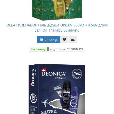
OLEA ПОД.НАБОР Гель д/душа URBAN 300мл + Крем д/рук
увл. Oil Therapy 50мл/уп6
281.86 р.
На складе
Код товара:
РТ-00107319