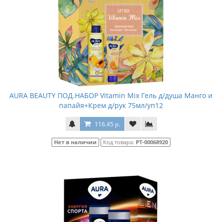
AURA BEAUTY ПОД.НАБОР Vitamin Mix Гель д/душа Манго и
папайя+Крем д/рук 75мл/уп12
116.45 р.
Нет в наличии
Код товара:
РТ-00068920