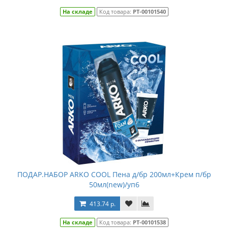
На складе
Код товара:
РТ-00101540
ПОДАР.НАБОР ARKO COOL Пена д/бр 200мл+Крем п/бр
50мл(new)/уп6
413.74 р.
На складе
Код товара:
РТ-00101538