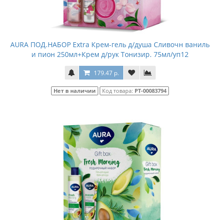
AURA ПОД.НАБОР Extra Крем-гель д/душа Сливочн ваниль
и пион 250мл+Крем д/рук Тонизир. 75мл/уп12
179.47 р.
Нет в наличии
Код товара:
РТ-00083794