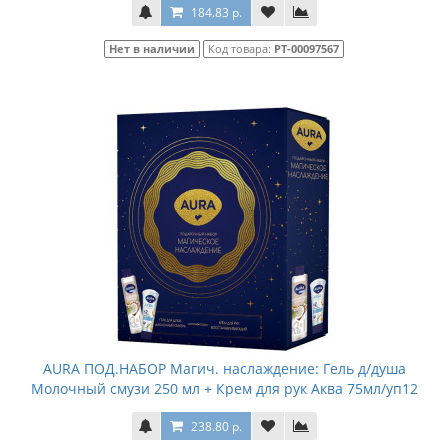
184.83 р.
Нет в наличии
Код товара:
РТ-00097567
AURA ПОД.НАБОР Магич. наслаждение: Гель д/душа
Молочный смузи 250 мл + Крем для рук Аква 75мл/уп12
238.80 р.