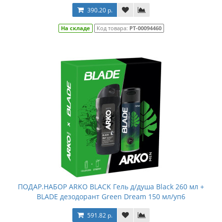
390.20 р.
На складе
Код товара:
РТ-00094460
ПОДАР.НАБОР ARKO BLACK Гель д/душа Black 260 мл +
BLADE дезодорант Green Dream 150 мл/уп6
591.82 р.