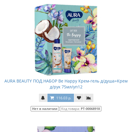
AURA BEAUTY ПОД.НАБОР Be Happy Крем-гель д/душа+Крем
д/рук 75мл/уп12
116.03 р.
Нет в наличии
Код товара:
РТ-00068918