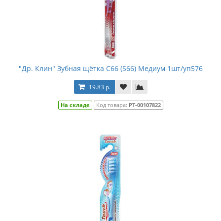
"Др. Клин" Зубная щётка С66 (S66) Медиум 1шт/уп576
19.83 р.
На складе
Код товара:
РТ-00107822