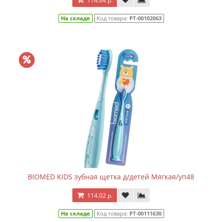
174.64 р.
На складе
Код товара:
РТ-00102063
BIOMED KIDS зубная щетка д/детей Мягкая/уп48
114.02 р.
На складе
Код товара:
РТ-00111630