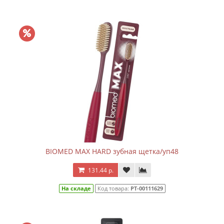
BIOMED MAX HARD зубная щетка/уп48
131.44 р.
На складе
Код товара:
РТ-00111629