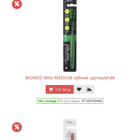
BIOMED MAX MEDIUM зубная щетка/уп48
131.44 р.
На складе
Код товара:
РТ-00102098