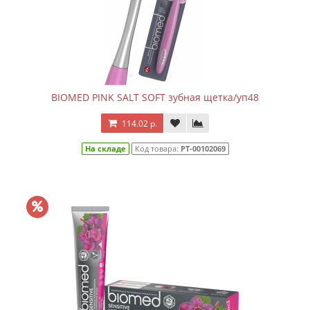
BIOMED PINK SALT SOFT зубная щетка/уп48
114.02 р.
На складе
Код товара:
РТ-00102069