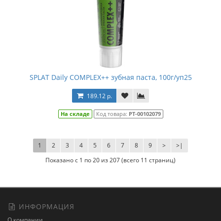
SPLAT Daily COMPLEX++ зубная паста, 100г/уп25
189.12 р.
На складе
Код товара:
РТ-00102079
1
2
3
4
5
6
7
8
9
>
>|
Показано с 1 по 20 из 207 (всего 11 страниц)
ИНФОРМАЦИЯ
О компании