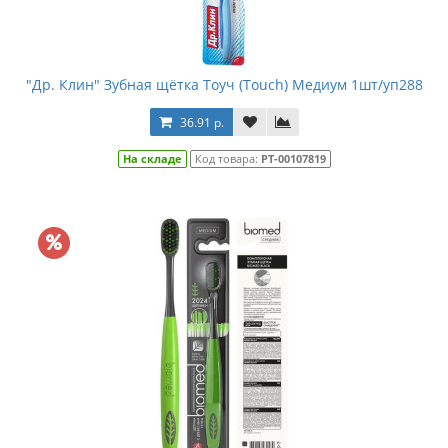
"Др. Клин" Зубная щётка Тоуч (Touch) Медиум 1шт/уп288
36.91 р.
На складе
Код товара:
РТ-00107819