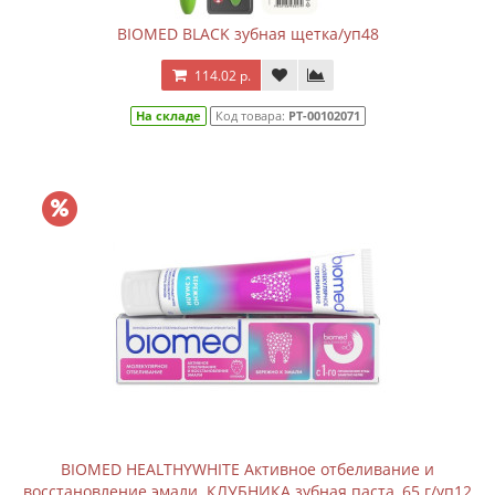
BIOMED BLACK зубная щетка/уп48
114.02 р.
На складе
Код товара:
РТ-00102071
BIOMED HEALTHYWHITE Активное отбеливание и
восстановление эмали. КЛУБНИКА зубная паста, 65 г/уп12