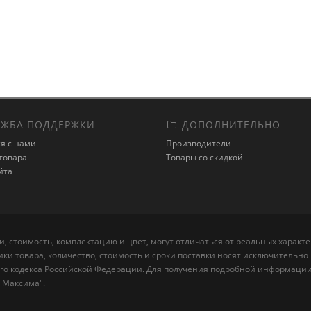
ЖБА ПОДДЕРЖКИ
ДОПОЛНИТЕЛЬНО
я с нами
Производители
товара
Товары со скидкой
йта
, стоимость, комплектацию и цвет, могут отличаться от реальных харак
ики товара, количество, стоимость и сроки поставки носят исключитель
го кодекса Российской Федерации. Для получения подробной информации о
 Максима".