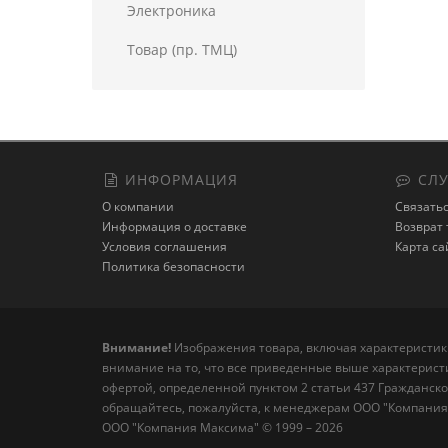
Электроника
Товар (пр. ТМЦ)
ИНФОРМАЦИЯ
СЛУ
О компании
Связатьс
Информация о доставке
Возврат 
Условия соглашения
Карта са
Политика безопасности
Внимание!
Изображения товара, включая характеристики
внимание на то, что все приведенные выше характерист
офертой, определенной пунктом 2 статьи 437 Гражданско
обращайтесь, пожалуйста, к менеджерам ООО "Компания
ООО "Компания Максима" © 1999 – 2026