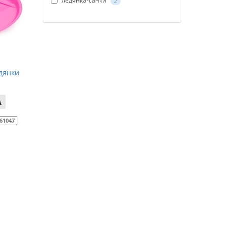
ледянка-санки
2
дянки
61047