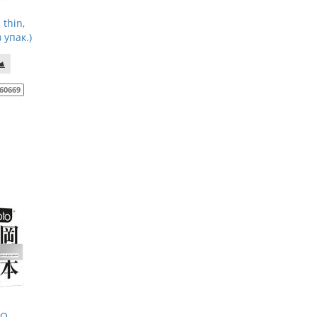
thin,
 упак.)
60669
TO