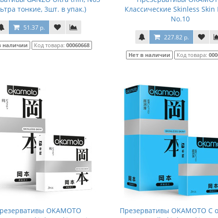
ьтра тонкие, 3шт. в упак.)
Классические Skinless Skin 
No.10
51.37 р.
227.82 р.
в наличии
Код товара:
00060668
Нет в наличии
Код товара:
000
резервативы OKAMOTO
Презервативы OKAMOTO С о