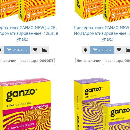
ервативы GANZO NEW JUICE,
Презервативы GANZO NEW J
(Ароматизированные, 12шт. в
No3 (Ароматизированные, 3
упак.)
упак.)
219.91 р.
73.39 р.
в наличии
Код товара:
00060675
Нет в наличии
Код товара:
000