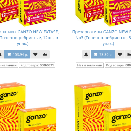
рвативы GANZO NEW EXTASE,
Презервативы GANZO NEW E
(Точечно-ребристые, 12шт. в
No3 (Точечно-ребристые, 3
упак.)
упак.)
153.94 р.
73.39 р.
в наличии
Код товара:
00060671
Нет в наличии
Код товара:
000