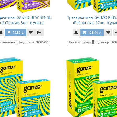
рвативы GANZO NEW SENSE,
Презервативы GANZO RIBS,
o3 (Тонкие, 3шт. в упак.)
(Ребристые, 12шт. в упак
73.39 р.
153.94 р.
в наличии
Код товара:
00060666
Нет в наличии
Код товара:
000