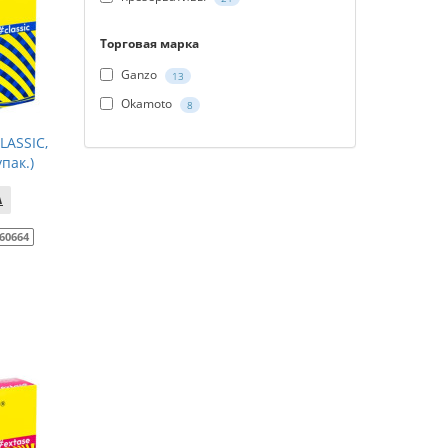
Торговая марка
Ganzo
13
Okamoto
8
ASSIC,
пак.)
60664