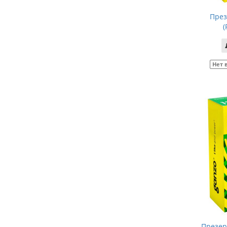
През
(
Нет 
Презер