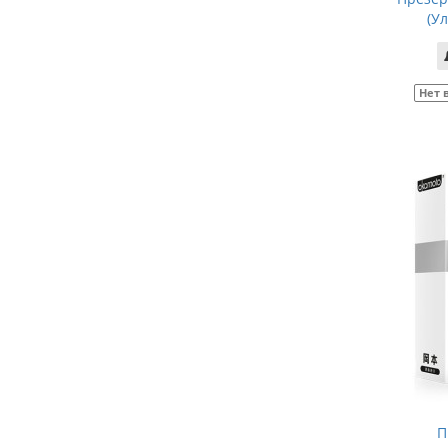
(Ул
Нет 
П