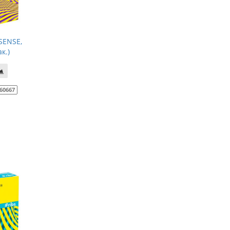
SENSE,
к.)
60667