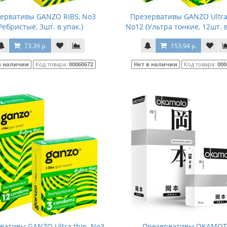
ервативы GANZO RIBS, No3
Презервативы GANZO Ultra 
Ребристые, 3шт. в упак.)
No12 (Ультра тонкие, 12шт. в
73.39 р.
153.94 р.
в наличии
Код товара:
00060672
Нет в наличии
Код товара:
000
вативы GANZO Ultra thin, No3
Презервативы OKAMO