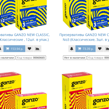
рвативы GANZO NEW CLASSIC,
Презервативы GANZO NEW CL
Классические , 12шт. в упак.)
No3 (Классические, 3шт. в у
153.94 р.
73.39 р.
в наличии
Код товара:
00060665
Нет в наличии
Код товара:
000