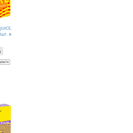
UICE,
шт. в
60674