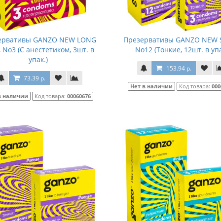
ервативы GANZO NEW LONG
Презервативы GANZO NEW 
 No3 (С анестетиком, 3шт. в
No12 (Тонкие, 12шт. в упа
упак.)
153.94 р.
73.39 р.
Нет в наличии
Код товара:
000
в наличии
Код товара:
00060676