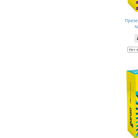
Презе
N
Нет 