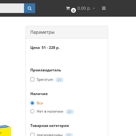
0.00 р.
0
Параметры
Цена
51
-
228
р.
Производитель
Spectrum
21
Наличие
Все
Нет в наличии
21
Товарная категория
презервативы
21