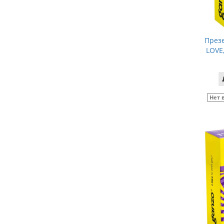
През
LOVE,
Нет 