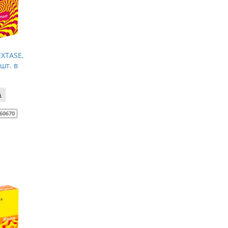
XTASE,
шт. в
60670