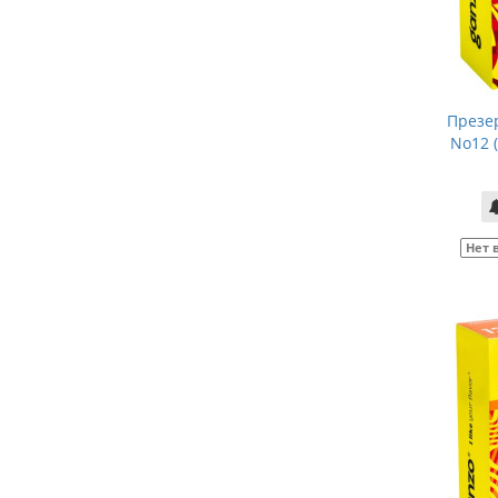
Презе
No12 
Нет 