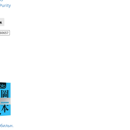
Purity
60657
бильн.