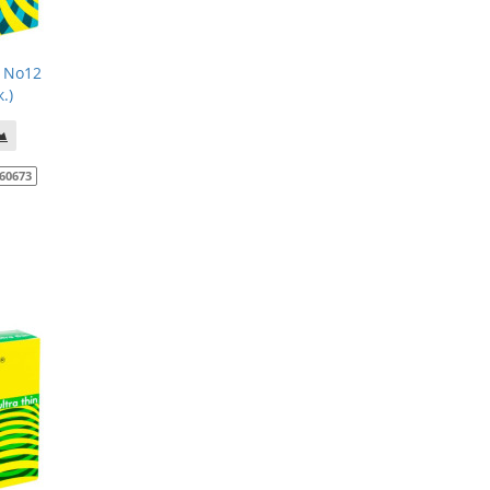
 No12
.)
60673