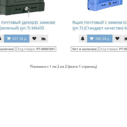
почтовый (декор)(с замком)
Ящик почтовый с замком (с
(зеленый) (уп.7) М6435
(уп.7) (Стандарт качество)
631.36 р.
585.34 р.
 наличии
Код товара:
РТ-00087491
Нет в наличии
Код товара:
РТ-0
Показано с 1 по 2 из 2 (всего 1 страниц)