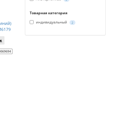
Товарная категория
индивидуальный
иний)
2
 М6179
0069694