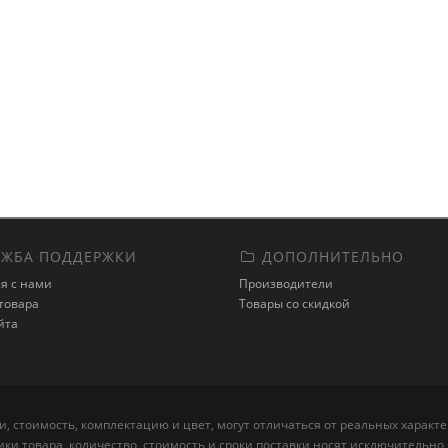
ЖБА ПОДДЕРЖКИ
ДОПОЛНИТЕЛЬНО
я с нами
Производители
товара
Товары со скидкой
йта
, стоимость, комплектацию и цвет, могут отличаться от реальных харак
ики товара, количество, стоимость и сроки поставки носят исключитель