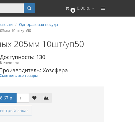
0.00 р.
0
жности
Одноразовая посуда
205мм 10шт/уп50
тных 205мм 10шт/уп50
Доступность: 130
В наличии
Производитель: Хозсфера
Смотреть все товары
8.67 р.
ыстрый заказ