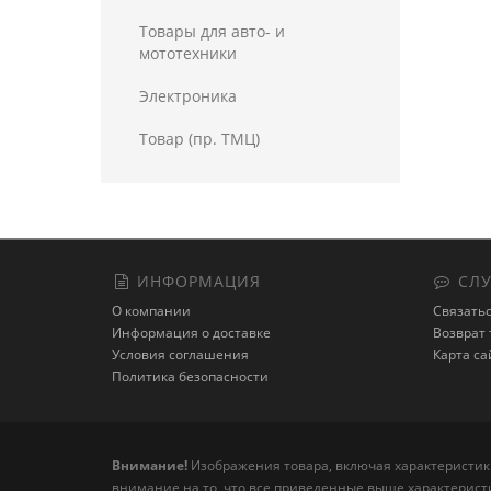
Товары для авто- и
мототехники
Электроника
Товар (пр. ТМЦ)
ИНФОРМАЦИЯ
СЛУ
О компании
Связатьс
Информация о доставке
Возврат 
Условия соглашения
Карта са
Политика безопасности
Внимание!
Изображения товара, включая характеристики
внимание на то, что все приведенные выше характерист